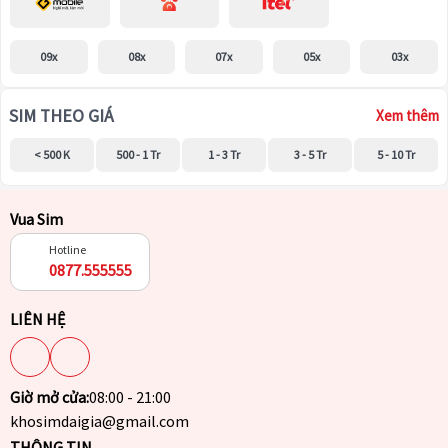
09x
08x
07x
05x
03x
SIM THEO GIÁ
Xem thêm
< 500 K
500 - 1 Tr
1 - 3 Tr
3 - 5 Tr
5 - 10 Tr
Vua Sim
Hotline
0877.555555
LIÊN HỆ
Giờ mở cửa:
08:00 - 21:00
khosimdaigia@gmail.com
THÔNG TIN