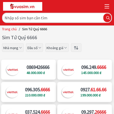
Trang chủ
/
Sim Tứ Quý 6666
Sim Tứ Quý 6666
Nhà mạng
Đầu số
Khoảng giá
0869426666
096.249.
6666
48.000.000 ₫
145.000.000 ₫
096.305.
6666
0927.
61.66.66
210.000.000 ₫
199.000.000 ₫
037.524.
6666
09.297.
26666