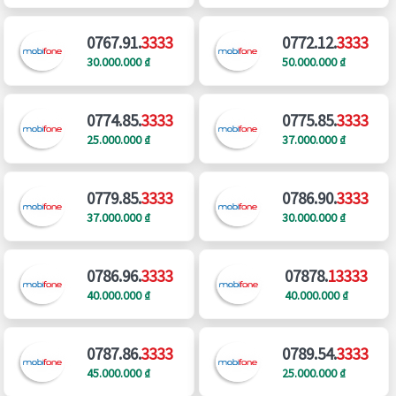
0767.91.
3333
0772.12.
3333
30.000.000 ₫
50.000.000 ₫
0774.85.
3333
0775.85.
3333
25.000.000 ₫
37.000.000 ₫
0779.85.
3333
0786.90.
3333
37.000.000 ₫
30.000.000 ₫
0786.96.
3333
07878.
13333
40.000.000 ₫
40.000.000 ₫
0787.86.
3333
0789.54.
3333
45.000.000 ₫
25.000.000 ₫