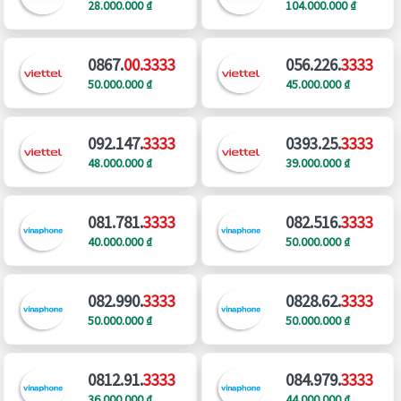
28.000.000 ₫
104.000.000 ₫
0867.
00.3333
056.226.
3333
50.000.000 ₫
45.000.000 ₫
092.147.
3333
0393.25.
3333
48.000.000 ₫
39.000.000 ₫
081.781.
3333
082.516.
3333
40.000.000 ₫
50.000.000 ₫
082.990.
3333
0828.62.
3333
50.000.000 ₫
50.000.000 ₫
0812.91.
3333
084.979.
3333
36.000.000 ₫
44.000.000 ₫