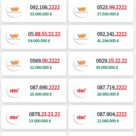
092.106.
2222
0523.
99.2222
33.000.000 ₫
37.500.000 ₫
05.
88.55.22.22
092.341.
2222
54.000.000 ₫
41.294.000 ₫
0569.
00.2222
0929.
25.22.22
22.000.000 ₫
93.000.000 ₫
087.690.
2222
087.719.
2222
25.000.000 ₫
26.000.000 ₫
0878.
23.22.22
087.904.
2222
33.000.000 ₫
22.000.000 ₫