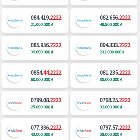
084.419.
2222
082.656.
2222
21.000.000 ₫
48.500.000 ₫
085.956.
2222
094.333.
2222
39.000.000 ₫
232.000.000 ₫
0854.
44.2222
081.235.
2222
60.000.000 ₫
39.000.000 ₫
0799.08.
2222
0768.25.
2222
25.000.000 ₫
32.000.000 ₫
077.336.
2222
0797.57.
2222
42.000.000 ₫
28.000.000 ₫