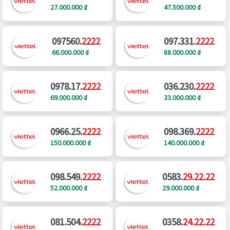
27.000.000 ₫
47.500.000 ₫
097560.
2222
097.331.
2222
66.000.000 ₫
88.000.000 ₫
0978.17.
2222
036.230.
2222
69.000.000 ₫
33.000.000 ₫
0966.25.
2222
098.369.
2222
150.000.000 ₫
140.000.000 ₫
098.549.
2222
0583.
29.22.22
52.000.000 ₫
29.000.000 ₫
081.504.
2222
0358.
24.22.22