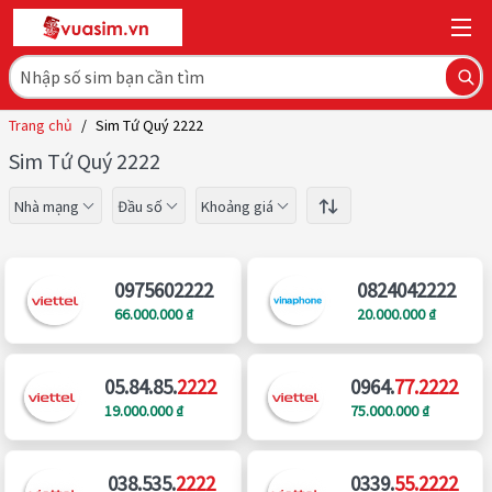
Trang chủ
/
Sim Tứ Quý 2222
Sim Tứ Quý 2222
Nhà mạng
Đầu số
Khoảng giá
0975602222
0824042222
66.000.000 ₫
20.000.000 ₫
05.84.85.
2222
0964.
77.2222
19.000.000 ₫
75.000.000 ₫
038.535.
2222
0339.
55.2222