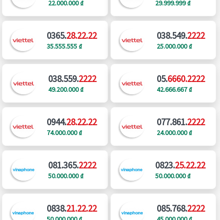
22.000.000 ₫
29.999.999 ₫
0365.
28.22.22
038.549.
2222
35.555.555 ₫
25.000.000 ₫
038.559.
2222
05.
6660.2222
49.200.000 ₫
42.666.667 ₫
0944.
28.22.22
077.861.
2222
74.000.000 ₫
24.000.000 ₫
081.365.
2222
0823.
25.22.22
50.000.000 ₫
50.000.000 ₫
0838.
21.22.22
085.768.
2222
50.000.000 ₫
45.000.000 ₫