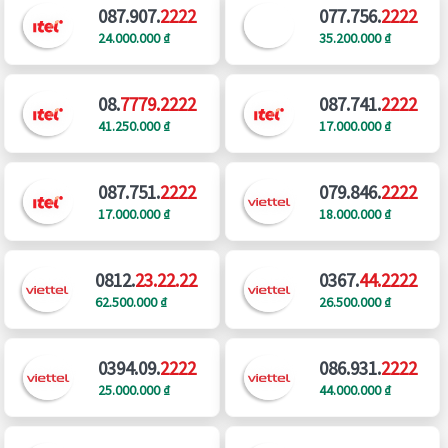
087.907.
2222
077.756.
2222
24.000.000 ₫
35.200.000 ₫
08.
7779.2222
087.741.
2222
41.250.000 ₫
17.000.000 ₫
087.751.
2222
079.846.
2222
17.000.000 ₫
18.000.000 ₫
0812.
23.22.22
0367.
44.2222
62.500.000 ₫
26.500.000 ₫
0394.09.
2222
086.931.
2222
25.000.000 ₫
44.000.000 ₫