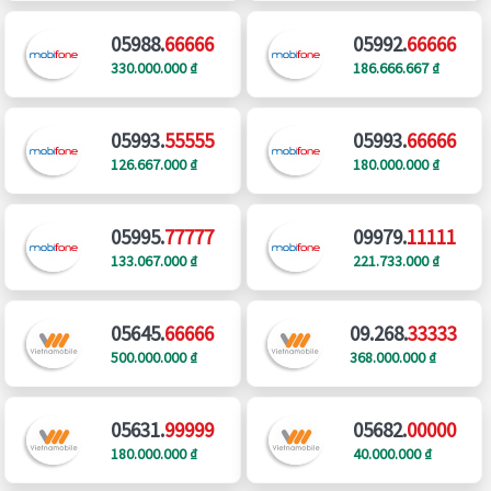
05988.
66666
05992.
66666
330.000.000 ₫
186.666.667 ₫
05993.
55555
05993.
66666
126.667.000 ₫
180.000.000 ₫
05995.
77777
09979.
11111
133.067.000 ₫
221.733.000 ₫
05645.
66666
09.268.
33333
500.000.000 ₫
368.000.000 ₫
05631.
99999
05682.
00000
180.000.000 ₫
40.000.000 ₫