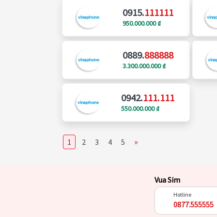
0915.
111111
950.000.000 ₫
0889.
888888
3.300.000.000 ₫
0942.
111.111
550.000.000 ₫
»
1
2
3
4
5
Vua Sim
Hotline
0877.555555