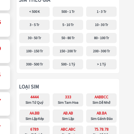
SIM THEO GIÁ
< 500 K
500 - 1 Tr
1 - 3 Tr
6
3 - 5 Tr
5 - 10 Tr
10 - 30 Tr
30 - 50 Tr
50 - 80 Tr
80 - 100 Tr
9
100 - 150 Tr
150 - 200 Tr
200 - 300 Tr
300 - 500 Tr
500 - 1 Tỷ
> 1 Tỷ
5
LOẠI SIM
4444
333
AABBCC
7
Sim Tứ Quý
Sim Tam Hoa
Sim Dễ Nhớ
AA.BB
AB.AB
AB.BA
Sim Lặp Kép
Sim Lặp
Sim Gánh Đảo
7
6789
ABC.ABC
75.78.78