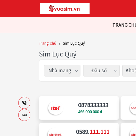
TRANG CH
Trang chủ
/
Sim Lục Quý
Sim Lục Quý
Nhà mạng
Đầu số
Khoả
0878333333
498.000.000 ₫
0589.
111.111