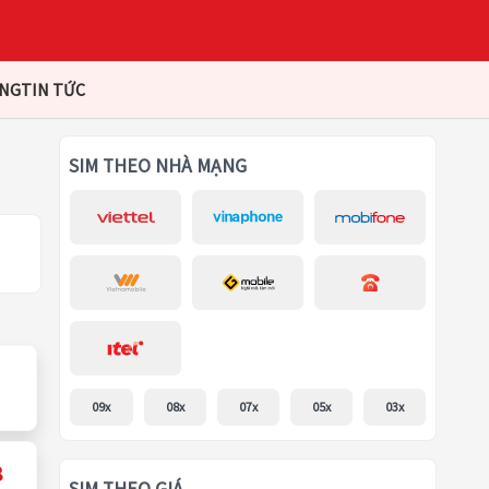
ÀNG
TIN TỨC
SIM THEO NHÀ MẠNG
09x
08x
07x
05x
03x
8