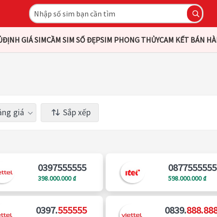
Ủ
ĐỊNH GIÁ SIM
CẦM SIM SỐ ĐẸP
SIM PHONG THỦY
CAM KẾT BÁN H
ng giá
Sắp xếp
0397555555
0877555555
398.000.000 ₫
598.000.000 ₫
0397.
555555
0839.
888.88