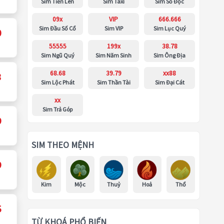
Sim Tiến Lên
Sim Taxi
Sim Số Độc
09x
VIP
666.666
Sim Đầu Số Cổ
Sim VIP
Sim Lục Quý
0
55555
199x
38.78
Sim Ngũ Quý
Sim Năm Sinh
Sim Ông Địa
68.68
39.79
xx88
3
Sim Lộc Phát
Sim Thần Tài
Sim Đại Cát
xx
Sim Trả Góp
9
SIM THEO MỆNH
9
Kim
Mộc
Thuỷ
Hoả
Thổ
5
TỪ KHOÁ PHỔ BIẾN