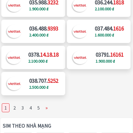
035.988.
3232
036.244.
1818
1.900.000 ₫
2.100.000 ₫
036.488.
9393
037.484.
1616
2.400.000 ₫
1.600.000 ₫
0378.
14.18.18
03791.
16161
2.100.000 ₫
1.900.000 ₫
038.707.
5252
2.500.000 ₫
»
1
2
3
4
5
SIM THEO NHÀ MẠNG