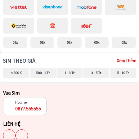
09x
08x
07x
05x
03x
SIM THEO GIÁ
Xem thêm
< 500 K
500 - 1 Tr
1 - 3 Tr
3 - 5 Tr
5 - 10 Tr
Vua Sim
Hotline
0877.555555
LIÊN HỆ