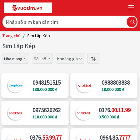
Trang chủ
/
Sim Lặp Kép
Sim Lặp Kép
Nhà mạng
Đầu số
Khoảng giá
0948151515
0988803838
138.000.000 ₫
18.000.000 ₫
0975626262
0376.
00.11.99
118.000.000 ₫
3.500.000 ₫
0376.
55.99.77
0964.85.
7777