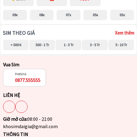
09x
08x
07x
05x
03x
SIM THEO GIÁ
Xem thêm
< 500 K
500 - 1 Tr
1 - 3 Tr
3 - 5 Tr
5 - 10 Tr
Vua Sim
Hotline
0877.555555
LIÊN HỆ
Giờ mở cửa:
08:00 - 21:00
khosimdaigia@gmail.com
THÔNG TIN