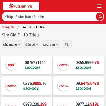
Trang chủ
/
Sim Giá 5 - 10 Triệu
Sim Giá 5 - 10 Triệu
Nhà mạng
Đầu số
Loại sim
0876271111
0355.9999.
76
8.000.000 ₫
5.500.000 ₫
0376.
9999
.76
09.
6478.6478
8.500.000 ₫
6.500.000 ₫
0973.239.
399
0977.12.
9191