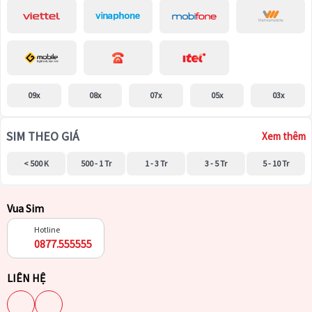
09x
08x
07x
05x
03x
SIM THEO GIÁ
Xem thêm
< 500 K
500 - 1 Tr
1 - 3 Tr
3 - 5 Tr
5 - 10 Tr
Vua Sim
Hotline
0877.555555
LIÊN HỆ