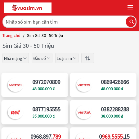
Trang chủ
/
Sim Giá 30 - 50 Triệu
Sim Giá 30 - 50 Triệu
Nhà mạng
Đầu số
Loại sim
0972070809
0869426666
48.000.000 ₫
48.000.000 ₫
0877195555
0382288288
35.000.000 ₫
38.000.000 ₫
0968.897.
789
0
969
.
5555
.15