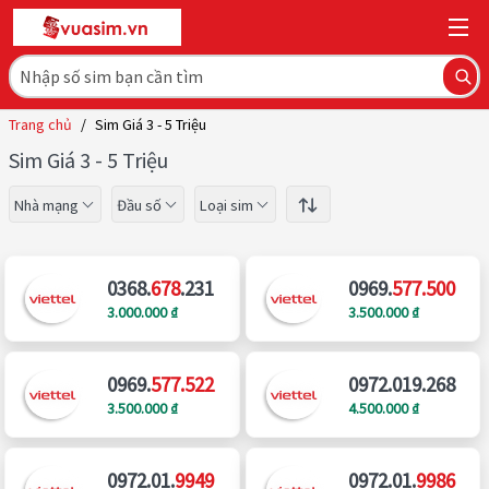
Trang chủ
/
Sim Giá 3 - 5 Triệu
Sim Giá 3 - 5 Triệu
Nhà mạng
Đầu số
Loại sim
0368.
678
.231
0969.
577.500
3.000.000 ₫
3.500.000 ₫
0969.
577.522
0972.019.268
3.500.000 ₫
4.500.000 ₫
0972.01.
9949
0972.01.
9986