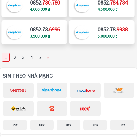
0852.
780.780
0852.
784.784
4.000.000 ₫
4.500.000 ₫
0852.78.
6996
0852.78.
9988
3.500.000 ₫
5.000.000 ₫
»
1
2
3
4
5
SIM THEO NHÀ MẠNG
09x
08x
07x
05x
03x