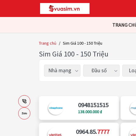
TRANG CH
Trang chủ
/
Sim Giá 100 - 150 Triệu
Sim Giá 100 - 150 Triệu
Nhà mạng
Đầu số
Loạ
0948151515
138.000.000 ₫
0964.85.
7777