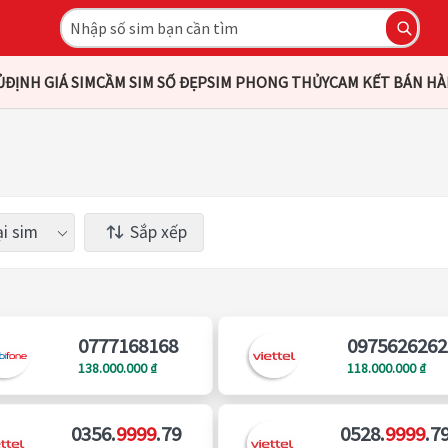
Ủ
ĐỊNH GIÁ SIM
CẦM SIM SỐ ĐẸP
SIM PHONG THỦY
CAM KẾT BÁN H
i sim
Sắp xếp
0777168168
0975626262
138.000.000 ₫
118.000.000 ₫
0356.
9999
.79
0528.
9999
.7