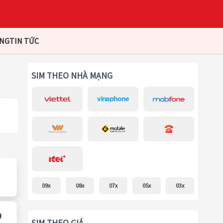
ÀNG
TIN TỨC
SIM THEO NHÀ MẠNG
09x
08x
07x
05x
03x
9