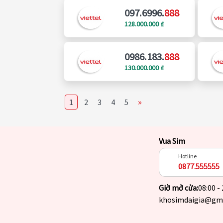
097.6996.
888
128.000.000 ₫
0986.183.
888
130.000.000 ₫
»
1
2
3
4
5
Vua Sim
Hotline
0877.555555
Giờ mở cửa:
08:00 -
khosimdaigia@gm