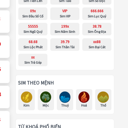
Sim Tiến Lên
Sim Taxi
Sim Số Độc
09x
VIP
666.666
Sim Đầu Số Cổ
Sim VIP
Sim Lục Quý
3
55555
199x
38.78
Sim Ngũ Quý
Sim Năm Sinh
Sim Ông Địa
68.68
39.79
xx88
0
Sim Lộc Phát
Sim Thần Tài
Sim Đại Cát
xx
Sim Trả Góp
6
SIM THEO MỆNH
8
Kim
Mộc
Thuỷ
Hoả
Thổ
8
TỪ KHOÁ PHỔ BIẾN