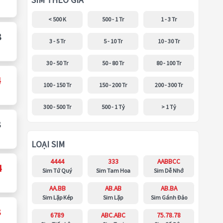
SIM THEO GIÁ
< 500 K
500 - 1 Tr
1 - 3 Tr
8
3 - 5 Tr
5 - 10 Tr
10 - 30 Tr
30 - 50 Tr
50 - 80 Tr
80 - 100 Tr
4
100 - 150 Tr
150 - 200 Tr
200 - 300 Tr
300 - 500 Tr
500 - 1 Tỷ
> 1 Tỷ
8
LOẠI SIM
4444
333
AABBCC
4
Sim Tứ Quý
Sim Tam Hoa
Sim Dễ Nhớ
AA.BB
AB.AB
AB.BA
Sim Lặp Kép
Sim Lặp
Sim Gánh Đảo
8
6789
ABC.ABC
75.78.78