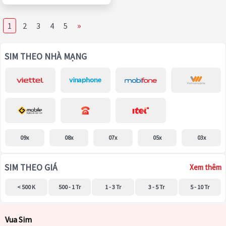
»
1
2
3
4
5
SIM THEO NHÀ MẠNG
09x
08x
07x
05x
03x
SIM THEO GIÁ
Xem thêm
< 500 K
500 - 1 Tr
1 - 3 Tr
3 - 5 Tr
5 - 10 Tr
Vua Sim