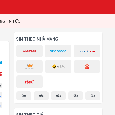
ÀNG
TIN TỨC
SIM THEO NHÀ MẠNG
6
y
5
09x
08x
07x
05x
03x
6