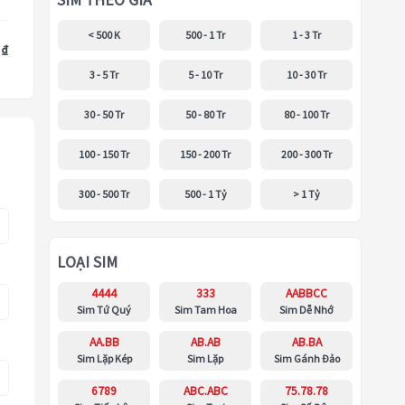
SIM THEO GIÁ
< 500 K
500 - 1 Tr
1 - 3 Tr
 ₫
3 - 5 Tr
5 - 10 Tr
10 - 30 Tr
30 - 50 Tr
50 - 80 Tr
80 - 100 Tr
100 - 150 Tr
150 - 200 Tr
200 - 300 Tr
300 - 500 Tr
500 - 1 Tỷ
> 1 Tỷ
LOẠI SIM
4444
333
AABBCC
Sim Tứ Quý
Sim Tam Hoa
Sim Dễ Nhớ
AA.BB
AB.AB
AB.BA
Sim Lặp Kép
Sim Lặp
Sim Gánh Đảo
6789
ABC.ABC
75.78.78