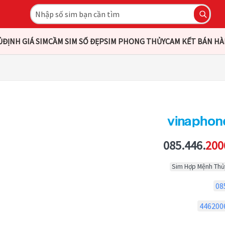
Ủ
ĐỊNH GIÁ SIM
CẦM SIM SỐ ĐẸP
SIM PHONG THỦY
CAM KẾT BÁN H
085.446.
200
Sim Hợp Mệnh Thủ
08
446200