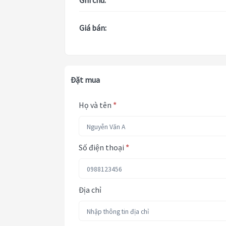
Ghi chú:
Giá bán:
Đặt mua
Họ và tên
*
Số điện thoại
*
Địa chỉ