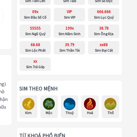
Sim Tiến Lên
Sim Taxi
Sim Số Độc
09x
VIP
666.666
Sim Đầu Số Cổ
Sim VIP
Sim Lục Quý
55555
199x
38.78
Sim Ngũ Quý
Sim Năm Sinh
Sim Ông Địa
68.68
39.79
xx88
Sim Lộc Phát
Sim Thần Tài
Sim Đại Cát
xx
Sim Trả Góp
ng)
SIM THEO MỆNH
 hồ
nhận
hữu
Kim
Mộc
Thuỷ
Hoả
Thổ
TỪ KHOÁ PHỔ BIẾN