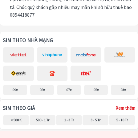
tá. Chúc quý khách gặp nhiều may mắn khi sở hữu thuê bao
0854418877
SIM THEO NHÀ MẠNG
09x
08x
07x
05x
03x
SIM THEO GIÁ
Xem thêm
< 500 K
500 - 1 Tr
1 - 3 Tr
3 - 5 Tr
5 - 10 Tr