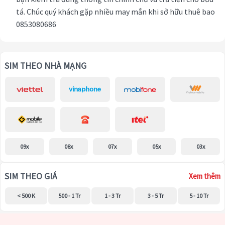
tá. Chúc quý khách gặp nhiều may mắn khi sở hữu thuê bao
0853080686
SIM THEO NHÀ MẠNG
09x
08x
07x
05x
03x
SIM THEO GIÁ
Xem thêm
< 500 K
500 - 1 Tr
1 - 3 Tr
3 - 5 Tr
5 - 10 Tr