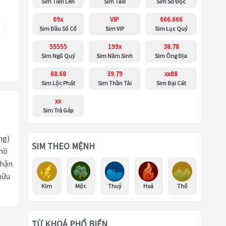
Sim Tiến Lên
Sim Taxi
Sim Số Độc
09x
VIP
666.666
Sim Đầu Số Cổ
Sim VIP
Sim Lục Quý
55555
199x
38.78
Sim Ngũ Quý
Sim Năm Sinh
Sim Ông Địa
68.68
39.79
xx88
Sim Lộc Phát
Sim Thần Tài
Sim Đại Cát
xx
Sim Trả Góp
ng)
SIM THEO MỆNH
 hồ
nhận
hữu
Kim
Mộc
Thuỷ
Hoả
Thổ
TỪ KHOÁ PHỔ BIẾN