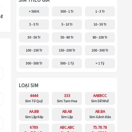
SIM THEO GIÁ
< 500 K
500 - 1 Tr
1 - 3 Tr
 ₫
3 - 5 Tr
5 - 10 Tr
10 - 30 Tr
30 - 50 Tr
50 - 80 Tr
80 - 100 Tr
100 - 150 Tr
150 - 200 Tr
200 - 300 Tr
300 - 500 Tr
500 - 1 Tỷ
> 1 Tỷ
LOẠI SIM
4444
333
AABBCC
Sim Tứ Quý
Sim Tam Hoa
Sim Dễ Nhớ
AA.BB
AB.AB
AB.BA
Sim Lặp Kép
Sim Lặp
Sim Gánh Đảo
6789
ABC.ABC
75.78.78