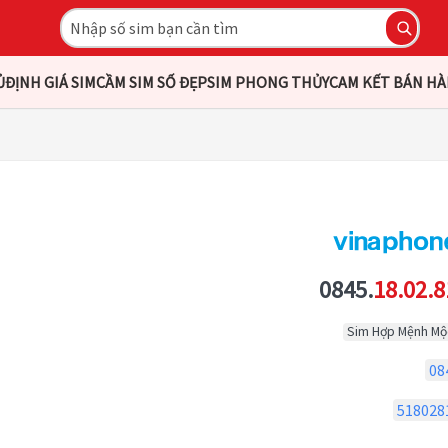
Ủ
ĐỊNH GIÁ SIM
CẦM SIM SỐ ĐẸP
SIM PHONG THỦY
CAM KẾT BÁN H
0845.
18.02.8
Sim Hợp Mệnh Mộ
08
518028