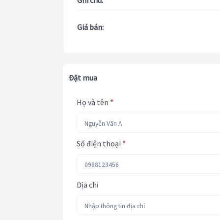
Ghi chú:
Giá bán:
Đặt mua
Họ và tên
*
Số điện thoại
*
Địa chỉ