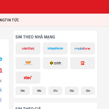
ÀNG
TIN TỨC
SIM THEO NHÀ MẠNG
1
c
4
09x
08x
07x
05x
03x
1