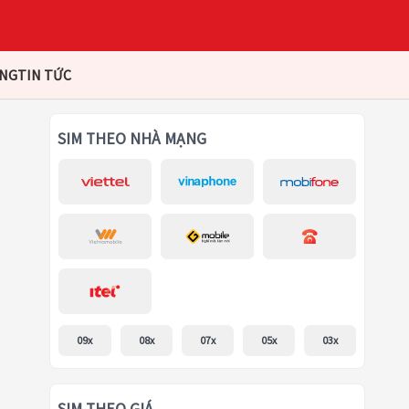
ÀNG
TIN TỨC
SIM THEO NHÀ MẠNG
09x
08x
07x
05x
03x