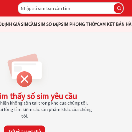
Ủ
ĐỊNH GIÁ SIM
CẦM SIM SỐ ĐẸP
SIM PHONG THỦY
CAM KẾT BÁN H
ìm thấy số sim yêu cầu
hiện không tồn tại trong kho của chúng tôi,
Vui lòng tìm kiếm các sản phẩm khác của chúng
tôi.
Trở về trang chủ