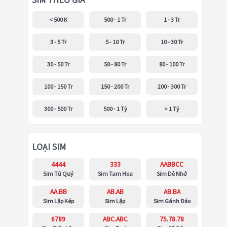
SIM THEO GIÁ
< 500 K
500 - 1 Tr
1 - 3 Tr
3 - 5 Tr
5 - 10 Tr
10 - 30 Tr
30 - 50 Tr
50 - 80 Tr
80 - 100 Tr
100 - 150 Tr
150 - 200 Tr
200 - 300 Tr
300 - 500 Tr
500 - 1 Tỷ
> 1 Tỷ
LOẠI SIM
4444
333
AABBCC
Sim Tứ Quý
Sim Tam Hoa
Sim Dễ Nhớ
AA.BB
AB.AB
AB.BA
Sim Lặp Kép
Sim Lặp
Sim Gánh Đảo
6789
ABC.ABC
75.78.78