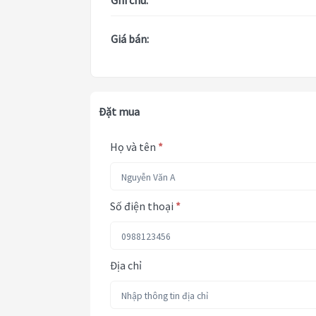
Ghi chú:
Giá bán:
Đặt mua
Họ và tên
*
Số điện thoại
*
Địa chỉ