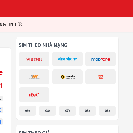
ÀNG
TIN TỨC
SIM THEO NHÀ MẠNG
1
o
8
09x
08x
07x
05x
03x
1