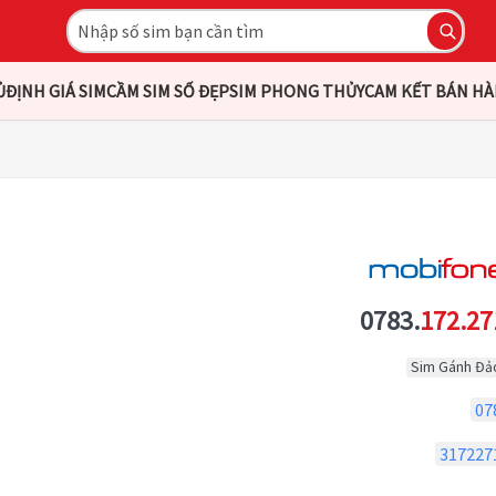
Ủ
ĐỊNH GIÁ SIM
CẦM SIM SỐ ĐẸP
SIM PHONG THỦY
CAM KẾT BÁN H
0783.
172.27
Sim Gánh Đả
07
317227