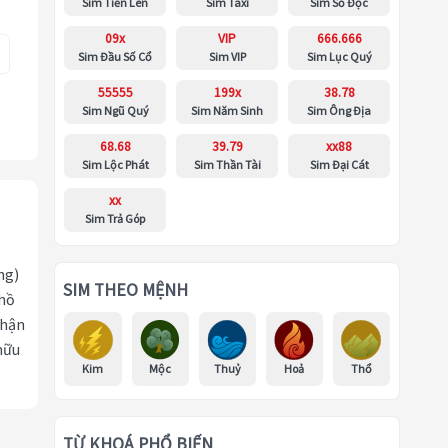
Sim Tiến Lên
Sim Taxi
Sim Số Độc
09x
VIP
666.666
Sim Đầu Số Cổ
Sim VIP
Sim Lục Quý
55555
199x
38.78
Sim Ngũ Quý
Sim Năm Sinh
Sim Ông Địa
68.68
39.79
xx88
Sim Lộc Phát
Sim Thần Tài
Sim Đại Cát
xx
Sim Trả Góp
ng)
SIM THEO MỆNH
 hồ
nhận
hữu
Kim
Mộc
Thuỷ
Hoả
Thổ
TỪ KHOÁ PHỔ BIẾN