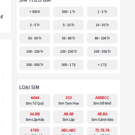
SIM THEO GIÁ
< 500 K
500 - 1 Tr
1 - 3 Tr
 ₫
3 - 5 Tr
5 - 10 Tr
10 - 30 Tr
30 - 50 Tr
50 - 80 Tr
80 - 100 Tr
100 - 150 Tr
150 - 200 Tr
200 - 300 Tr
300 - 500 Tr
500 - 1 Tỷ
> 1 Tỷ
LOẠI SIM
4444
333
AABBCC
Sim Tứ Quý
Sim Tam Hoa
Sim Dễ Nhớ
AA.BB
AB.AB
AB.BA
Sim Lặp Kép
Sim Lặp
Sim Gánh Đảo
6789
ABC.ABC
75.78.78