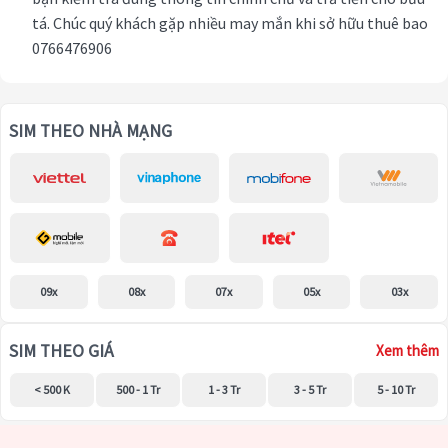
tá. Chúc quý khách gặp nhiều may mắn khi sở hữu thuê bao
0766476906
SIM THEO NHÀ MẠNG
09x
08x
07x
05x
03x
SIM THEO GIÁ
Xem thêm
< 500 K
500 - 1 Tr
1 - 3 Tr
3 - 5 Tr
5 - 10 Tr