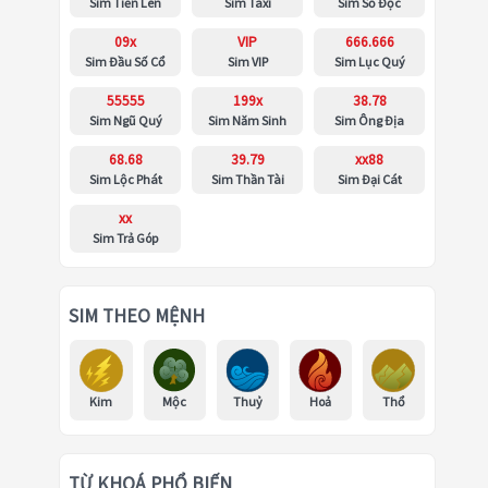
Sim Tiến Lên
Sim Taxi
Sim Số Độc
09x
VIP
666.666
Sim Đầu Số Cổ
Sim VIP
Sim Lục Quý
55555
199x
38.78
Sim Ngũ Quý
Sim Năm Sinh
Sim Ông Địa
68.68
39.79
xx88
Sim Lộc Phát
Sim Thần Tài
Sim Đại Cát
xx
Sim Trả Góp
SIM THEO MỆNH
Kim
Mộc
Thuỷ
Hoả
Thổ
TỪ KHOÁ PHỔ BIẾN