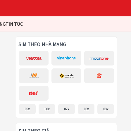
ÀNG
TIN TỨC
SIM THEO NHÀ MẠNG
09x
08x
07x
05x
03x