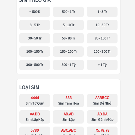
SIM THEO GIÁ
< 500 K
500 - 1 Tr
1 - 3 Tr
3 - 5 Tr
5 - 10 Tr
10 - 30 Tr
30 - 50 Tr
50 - 80 Tr
80 - 100 Tr
100 - 150 Tr
150 - 200 Tr
200 - 300 Tr
300 - 500 Tr
500 - 1 Tỷ
> 1 Tỷ
LOẠI SIM
4444
333
AABBCC
Sim Tứ Quý
Sim Tam Hoa
Sim Dễ Nhớ
AA.BB
AB.AB
AB.BA
Sim Lặp Kép
Sim Lặp
Sim Gánh Đảo
6789
ABC.ABC
75.78.78