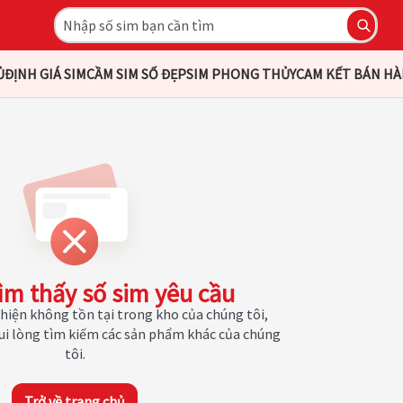
Ủ
ĐỊNH GIÁ SIM
CẦM SIM SỐ ĐẸP
SIM PHONG THỦY
CAM KẾT BÁN H
ìm thấy số sim yêu cầu
hiện không tồn tại trong kho của chúng tôi,
Vui lòng tìm kiếm các sản phẩm khác của chúng
tôi.
Trở về trang chủ