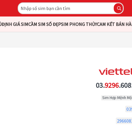
Ủ
ĐỊNH GIÁ SIM
CẦM SIM SỐ ĐẸP
SIM PHONG THỦY
CAM KẾT BÁN H
03.
9296
.608
Sim Hợp Mệnh Mộ
03
296608