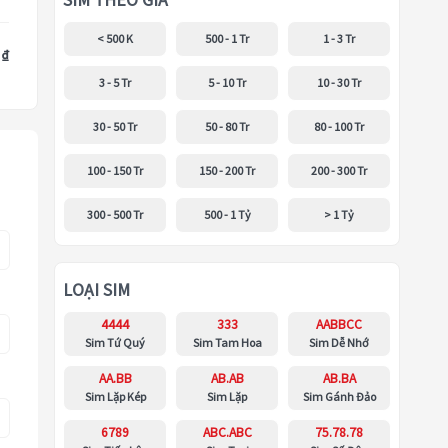
SIM THEO GIÁ
< 500 K
500 - 1 Tr
1 - 3 Tr
 ₫
3 - 5 Tr
5 - 10 Tr
10 - 30 Tr
30 - 50 Tr
50 - 80 Tr
80 - 100 Tr
100 - 150 Tr
150 - 200 Tr
200 - 300 Tr
300 - 500 Tr
500 - 1 Tỷ
> 1 Tỷ
LOẠI SIM
4444
333
AABBCC
Sim Tứ Quý
Sim Tam Hoa
Sim Dễ Nhớ
AA.BB
AB.AB
AB.BA
Sim Lặp Kép
Sim Lặp
Sim Gánh Đảo
6789
ABC.ABC
75.78.78