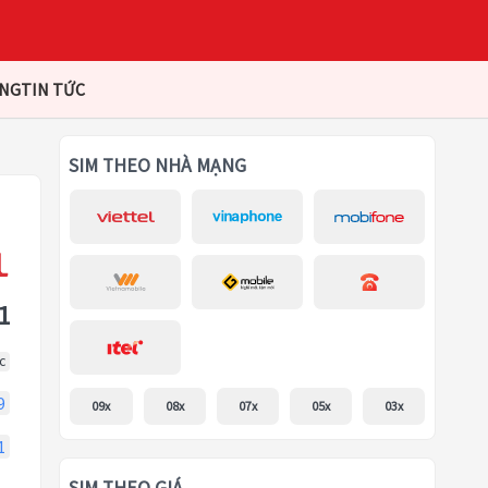
ÀNG
TIN TỨC
SIM THEO NHÀ MẠNG
1
c
9
09x
08x
07x
05x
03x
1