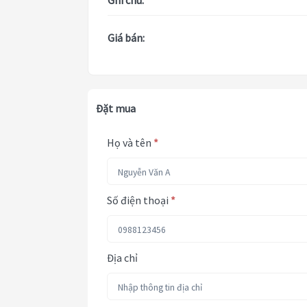
Ghi chú:
Giá bán:
Đặt mua
Họ và tên
*
Số điện thoại
*
Địa chỉ