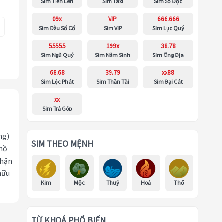
Sim Tiến Lên
Sim Taxi
Sim Số Độc
09x
VIP
666.666
Sim Đầu Số Cổ
Sim VIP
Sim Lục Quý
55555
199x
38.78
Sim Ngũ Quý
Sim Năm Sinh
Sim Ông Địa
68.68
39.79
xx88
Sim Lộc Phát
Sim Thần Tài
Sim Đại Cát
xx
Sim Trả Góp
ng)
SIM THEO MỆNH
 hồ
nhận
hữu
Kim
Mộc
Thuỷ
Hoả
Thổ
TỪ KHOÁ PHỔ BIẾN