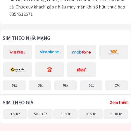
tá. Chúc quý khách gặp nhiều may mắn khi sở hữu thuê bao
0354512571
SIM THEO NHÀ MẠNG
09x
08x
07x
05x
03x
SIM THEO GIÁ
Xem thêm
< 500 K
500 - 1 Tr
1 - 3 Tr
3 - 5 Tr
5 - 10 Tr